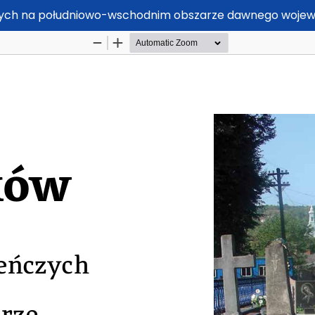
ych na południowo-wschodnim obszarze dawnego wojew