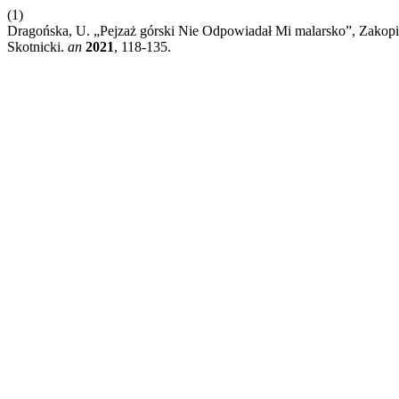
(1)
Dragońska, U. „Pejzaż górski Nie Odpowiadał Mi malarsko”, Zakopia
Skotnicki.
an
2021
, 118-135.