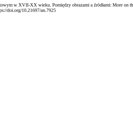
etowym w XVII-XX wieku. Pomiędzy obrazami a źródłami: More on the pol
ttps://doi.org/10.21697/an.7925