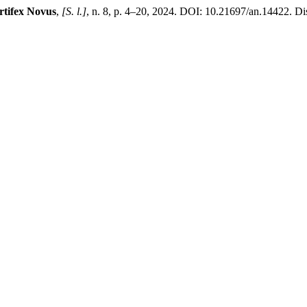
rtifex Novus
,
[S. l.]
, n. 8, p. 4–20, 2024. DOI: 10.21697/an.14422. Di