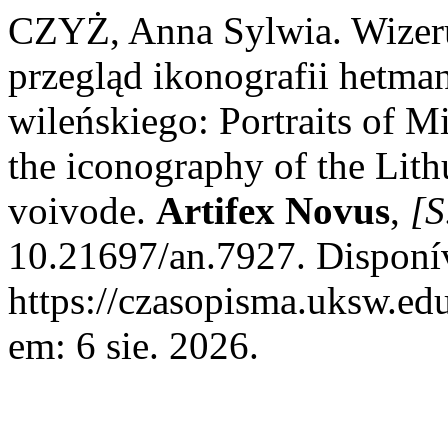
CZYŻ, Anna Sylwia. Wizeru
przegląd ikonografii hetma
wileńskiego: Portraits of M
the iconography of the Lit
voivode.
Artifex Novus
,
[S
10.21697/an.7927. Disponí
https://czasopisma.uksw.edu
em: 6 sie. 2026.