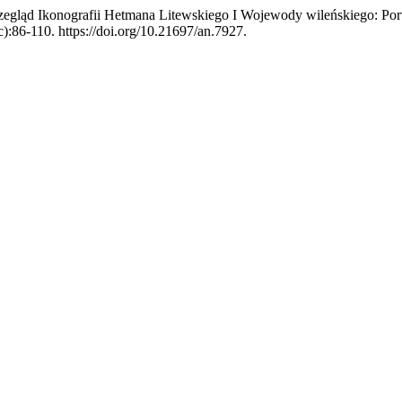
egląd Ikonografii Hetmana Litewskiego I Wojewody wileńskiego: Portr
c):86-110. https://doi.org/10.21697/an.7927.