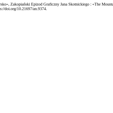
sko», Zakopiański Epizod Graficzny Jana Skotnickiego : «The Mounta
ps://doi.org/10.21697/an.9374.