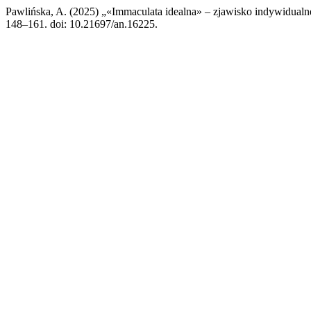
Pawlińska, A. (2025) „«Immaculata idealna» – zjawisko indywidua
148–161. doi: 10.21697/an.16225.