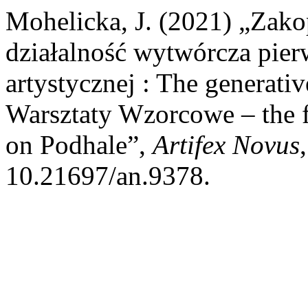
Mohelicka, J. (2021) „Zak
działalność wytwórcza pier
artystycznej : The generativ
Warsztaty Wzorcowe – the fi
on Podhale”,
Artifex Novus
10.21697/an.9378.