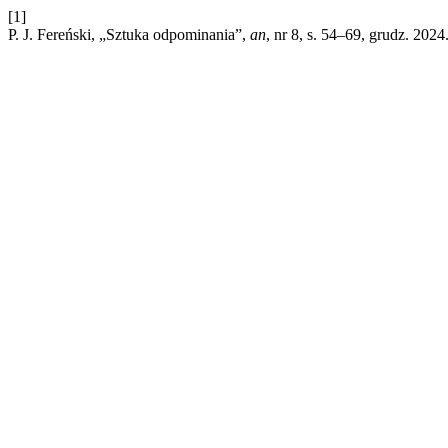
[1]
P. J. Fereński, „Sztuka odpominania”,
an
, nr 8, s. 54–69, grudz. 2024