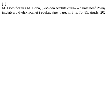
[1]
M. Domińczak i M. Loba, „«Młoda Architektura» – działalność Zwią
inicjatywy dydaktycznej i edukacyjnej”,
an
, nr 8, s. 70–85, grudz. 20