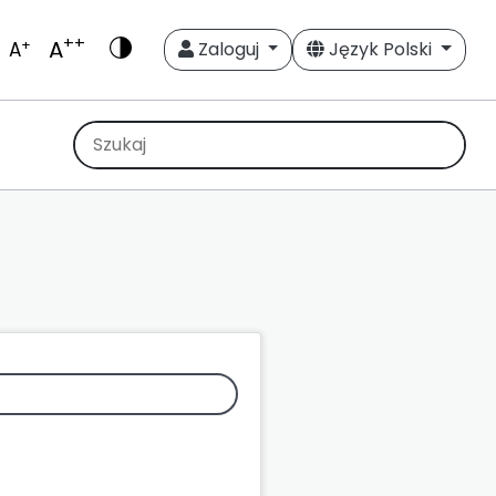
++
A
+
A
Zaloguj
Język Polski