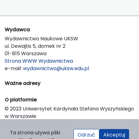
Wydawca
Wydawnictwo Naukowe UKSW
ul. Dewajtis 5, domek nr 2
01-815 Warszawa
Strona WWW Wydawnictwa
e-mail:
wydawnictwo@uksw.edu.pl
Ważne adresy
O platformie
© 2023 Uniwersytet Kardynała Stefana Wyszyńskiego
w Warszawie
Support & Customization by LIBCOM
Platform & Workflow by OJS/PKP
Ta strona używa pliki
Odrzuć
Akceptuj