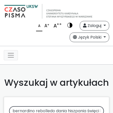
++
A
+
A
Zaloguj
A
Język Polski
Wyszukaj w artykułach