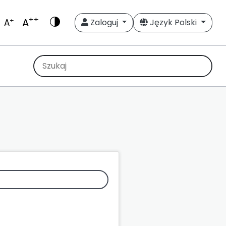
++
A
+
A
Zaloguj
Język Polski