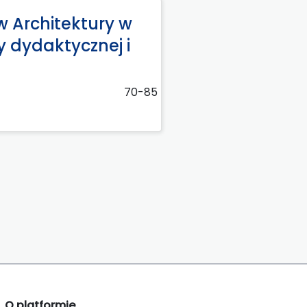
w Architektury w
y dydaktycznej i
70-85
O platformie