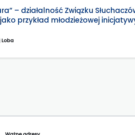
ra” – działalność Związku Słuchaczó
jako przykład młodzieżowej inicjatyw
j Loba
Ważne adresy