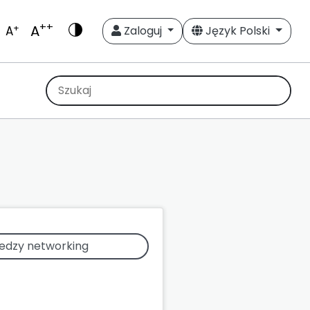
++
A
+
A
Zaloguj
Język Polski