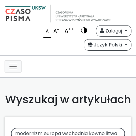
++
A
+
A
Zaloguj
A
Język Polski
Wyszukaj w artykułach