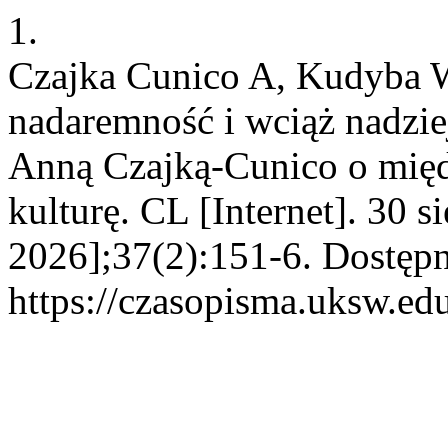
1.
Czajka Cunico A, Kudyba W
nadaremność i wciąż nadzie
Anną Czajką-Cunico o międz
kulturę. CL [Internet]. 30 
2026];37(2):151-6. Dostępn
https://czasopisma.uksw.edu