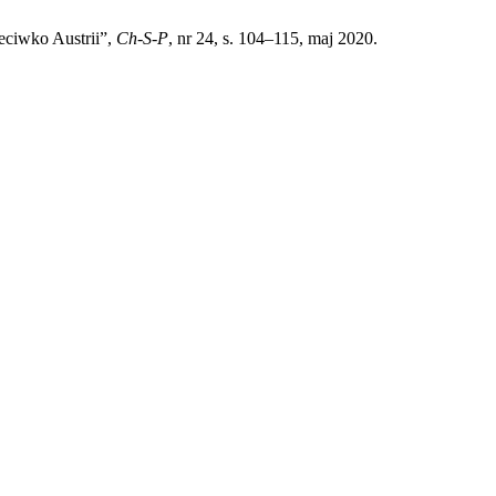
eciwko Austrii”,
Ch-S-P
, nr 24, s. 104–115, maj 2020.