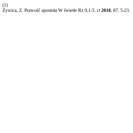
(1)
Żywica, Z. Prawość apostoła W świetle Rz 9,1-5.
ct
2018
,
87
, 5-23.