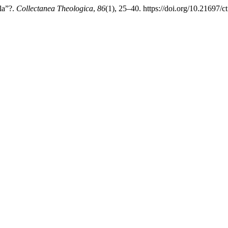
la”?.
Collectanea Theologica
,
86
(1), 25–40. https://doi.org/10.21697/c