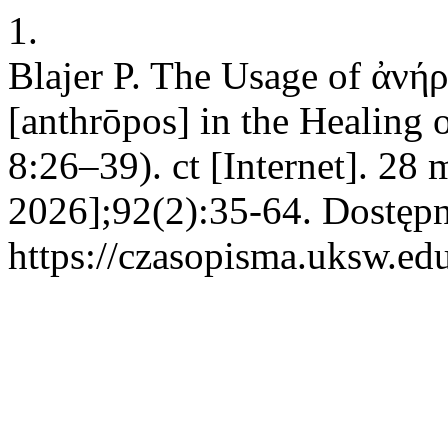
1.
Blajer P. The Usage of ἀνή
[anthrōpos] in the Healing
8:26–39). ct [Internet]. 28
2026];92(2):35-64. Dostępn
https://czasopisma.uksw.edu