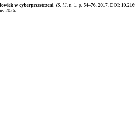
łowiek w cyberprzestrzeni
,
[S. l.]
, n. 1, p. 54–76, 2017. DOI: 10.21
ie. 2026.