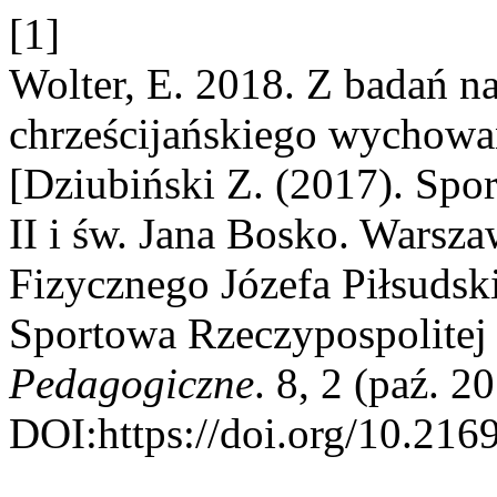
[1]
Wolter, E. 2018. Z badań n
chrześcijańskiego wychowan
[Dziubiński Z. (2017). Spo
II i św. Jana Bosko. Wars
Fizycznego Józefa Piłsudsk
Sportowa Rzeczypospolitej P
Pedagogiczne
. 8, 2 (paź. 
DOI:https://doi.org/10.216