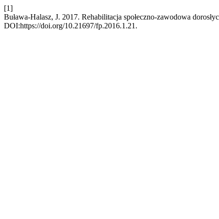
[1]
Buława-Halasz, J. 2017. Rehabilitacja społeczno-zawodowa dorosły
DOI:https://doi.org/10.21697/fp.2016.1.21.