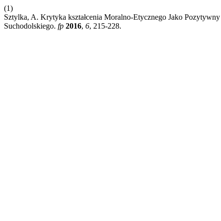
(1)
Sztylka, A. Krytyka kształcenia Moralno-Etycznego Jako Pozyty
Suchodolskiego.
fp
2016
,
6
, 215-228.