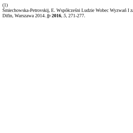
(1)
Śmiechowska-Petrovskij, E. Współcześni Ludzie Wobec Wyzwań I za
Difin, Warszawa 2014.
fp
2016
,
5
, 271-277.