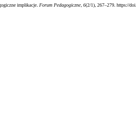
agogiczne implikacje.
Forum Pedagogiczne
,
6
(2/1), 267–279. https://d