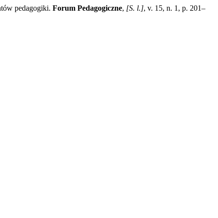
ntów pedagogiki.
Forum Pedagogiczne
,
[S. l.]
, v. 15, n. 1, p. 201–