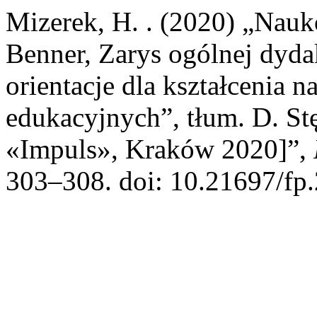
Mizerek, H. . (2020) „Nau
Benner, Zarys ogólnej dyda
orientacje dla kształcenia n
edukacyjnych”, tłum. D. S
«Impuls», Kraków 2020]”,
303–308. doi: 10.21697/fp.