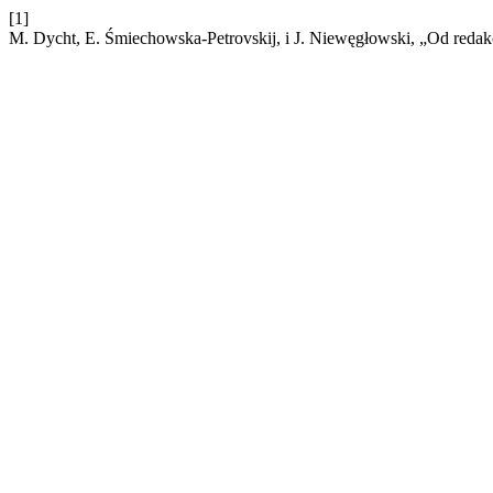
[1]
M. Dycht, E. Śmiechowska-Petrovskij, i J. Niewęgłowski, „Od redak