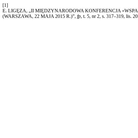
[1]
E. LIGĘZA, „II MIĘDZYNARODOWA KONFERENCJA «WSP
(WARSZAWA, 22 MAJA 2015 R.)”,
fp
, t. 5, nr 2, s. 317–319, lis. 2