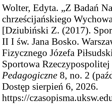
Wolter, Edyta. „Z Badań N
chrześcijańskiego Wychowa
[Dziubiński Z. (2017). Spo
II I św. Jana Bosko. Wars
Fizycznego Józefa Piłsudsk
Sportowa Rzeczypospolitej P
Pedagogiczne
8, no. 2 (paź
Dostęp sierpień 6, 2026.
https://czasopisma.uksw.edu