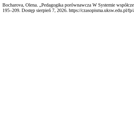
Bocharova, Olena. „Pedagogika porównawcza W Systemie współcz
195–209. Dostęp sierpień 7, 2026. https://czasopisma.uksw.edu.pl/fp/