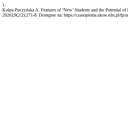
1.
Kulpa-Puczyńska A. Features of ‘New’ Students and the Potential of Fu
2026];9(2/2):271-8. Dostępne na: https://czasopisma.uksw.edu.pl/fp/a