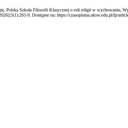
ę. Polska Szkoła Filozofii Klasycznej o roli religii w wychowaniu,
2026];5(1):265-9. Dostępne na: https://czasopisma.uksw.edu.pl/fp/artic