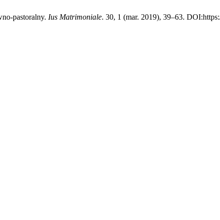
wno-pastoralny.
Ius Matrimoniale
. 30, 1 (mar. 2019), 39–63. DOI:https