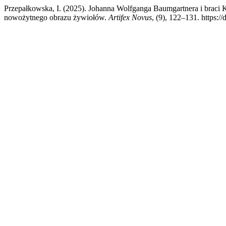
Przepałkowska, I. (2025). Johanna Wolfganga Baumgartnera i braci 
nowożytnego obrazu żywiołów.
Artifex Novus
, (9), 122–131. https:/