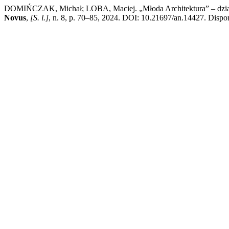
DOMIŃCZAK, Michał; LOBA, Maciej. „Młoda Architektura” – działal
Novus
,
[S. l.]
, n. 8, p. 70–85, 2024. DOI: 10.21697/an.14427. Dispon