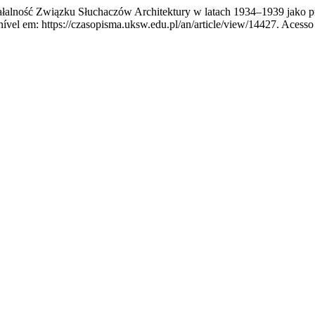
ność Związku Słuchaczów Architektury w latach 1934–1939 jako prz
ível em: https://czasopisma.uksw.edu.pl/an/article/view/14427. Acesso 