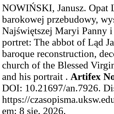
NOWIŃSKI, Janusz. Opat Lą
barokowej przebudowy, wys
Najświętszej Maryi Panny i 
portret: The abbot of Ląd Ja
baroque reconstruction, dec
church of the Blessed Virgi
and his portrait .
Artifex N
DOI: 10.21697/an.7926. Di
https://czasopisma.uksw.edu
em: 8 sie. 2026.