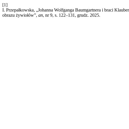
[1]
I. Przepałkowska, „Johanna Wolfganga Baumgartnera i braci Klaube
obrazu żywiołów”,
an
, nr 9, s. 122–131, grudz. 2025.