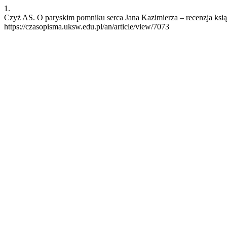
1.
Czyż AS. O paryskim pomniku serca Jana Kazimierza – recenzja książ
https://czasopisma.uksw.edu.pl/an/article/view/7073