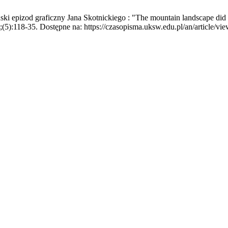
i epizod graficzny Jana Skotnickiego : "The mountain landscape did no
;(5):118-35. Dostępne na: https://czasopisma.uksw.edu.pl/an/article/vi