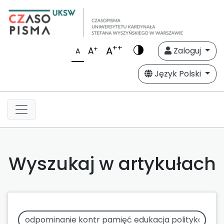
++
A
+
A
Zaloguj
A
Język Polski
Wyszukaj w artykułach