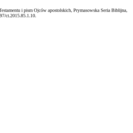
stamentu i pism Ojców apostolskich, Prymasowska Seria Biblijna,
697/ct.2015.85.1.10.