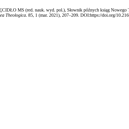
RĘCIDŁO MS (red. nauk. wyd. pol.), Słownik późnych ksiąg Nowego Te
nea Theologica
. 85, 1 (mar. 2021), 207–209. DOI:https://doi.org/10.21