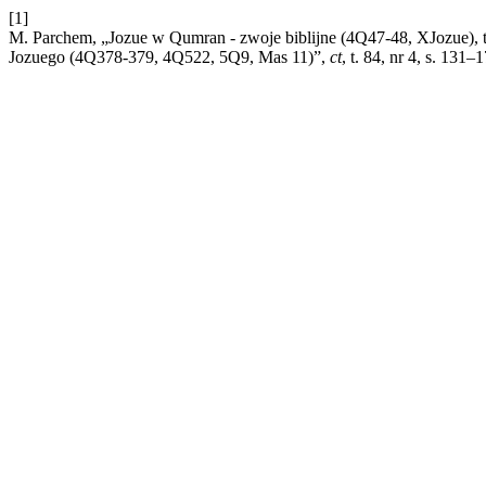
[1]
M. Parchem, „Jozue w Qumran - zwoje biblijne (4Q47-48, XJozue), te
Jozuego (4Q378-379, 4Q522, 5Q9, Mas 11)”,
ct
, t. 84, nr 4, s. 131–