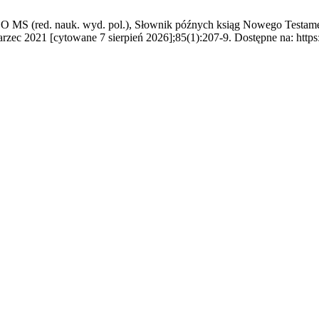
 MS (red. nauk. wyd. pol.), Słownik późnych ksiąg Nowego Testamen
rzec 2021 [cytowane 7 sierpień 2026];85(1):207-9. Dostępne na: https: