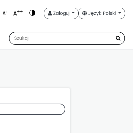
++
A
+
A
Zaloguj
Język Polski