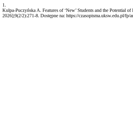
1.
Kulpa-Puczyńska A. Features of ‘New’ Students and the Potential of Fu
2026];9(2/2):271-8. Dostępne na: https://czasopisma.uksw.edu.pl/fp/a