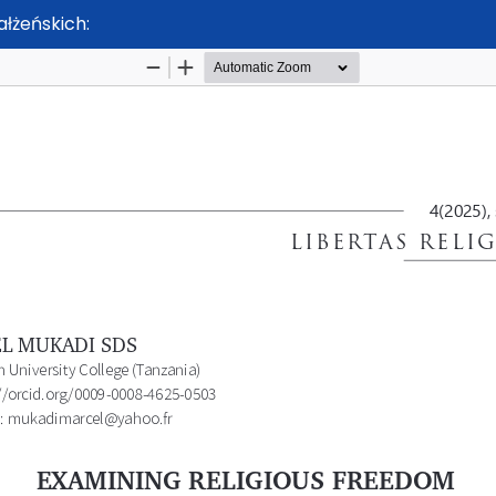
łżeńskich: