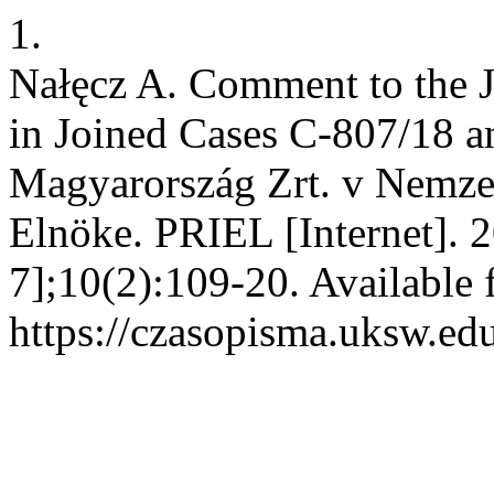
1.
Nałęcz A. Comment to the J
in Joined Cases C-807/18 a
Magyarország Zrt. v Nemzet
Elnöke. PRIEL [Internet]. 
7];10(2):109-20. Available 
https://czasopisma.uksw.edu